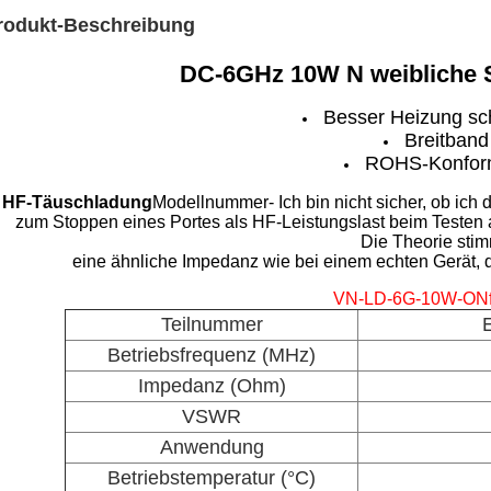
rodukt-Beschreibung
DC-6GHz 10W N weibliche S
Besser Heizung s
Breitband
ROHS-Konform
HF-Täuschladung
Modellnummer
- Ich bin nicht sicher, ob ich
zum Stoppen eines Portes als HF-Leistungslast beim Testen
Die Theorie stim
eine ähnliche Impedanz wie bei einem echten Gerät,
VN-LD-6G-10W-ONf
Teilnummer
E
Betriebsfrequenz (MHz)
Impedanz (Ohm)
VSWR
Anwendung
Betriebstemperatur (°C)