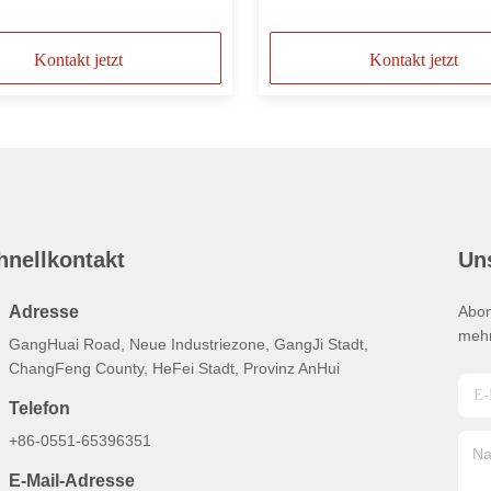
Kontakt jetzt
Kontakt jetzt
hnellkontakt
Un
Adresse
Abon
mehr
GangHuai Road, Neue Industriezone, GangJi Stadt,
ChangFeng County, HeFei Stadt, Provinz AnHui
Telefon
+86-0551-65396351
E-Mail-Adresse