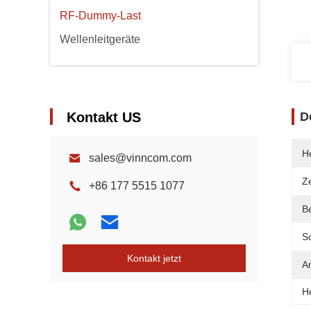
RF-Dummy-Last
Wellenleitgeräte
Kontakt US
D
He
sales@vinncom.com
Ze
+86 177 5515 1077
B
Sc
Kontakt jetzt
A
H