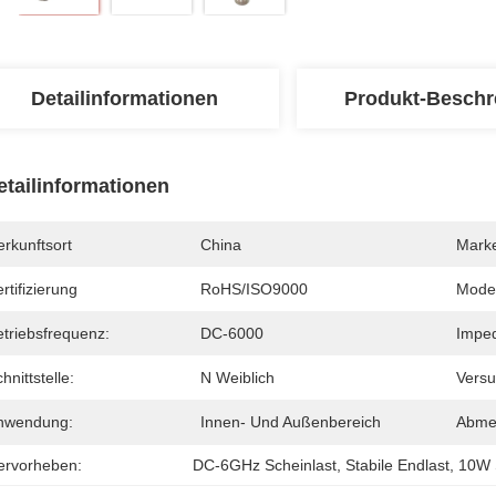
Detailinformationen
Produkt-Beschr
etailinformationen
rkunftsort
China
Mark
rtifizierung
RoHS/ISO9000
Mode
etriebsfrequenz:
DC-6000
Impe
hnittstelle:
N Weiblich
Versu
nwendung:
Innen- Und Außenbereich
Abme
ervorheben:
DC-6GHz Scheinlast
, 
Stabile Endlast
, 
10W 