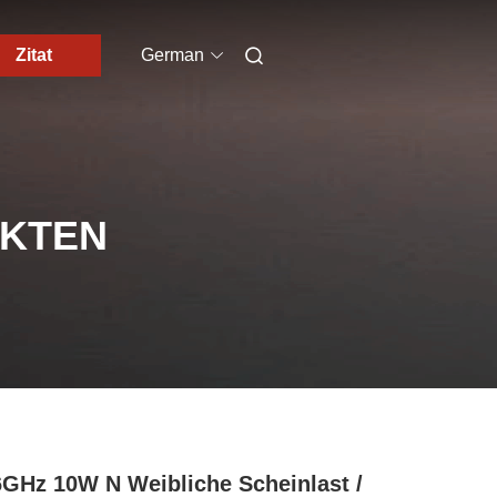
Zitat
German
UKTEN
GHz 10W N Weibliche Scheinlast /