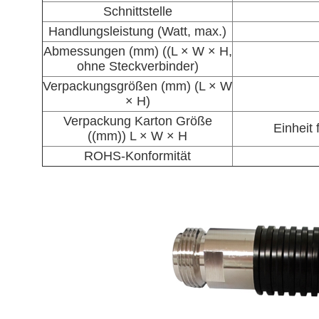
Schnittstelle
Handlungsleistung (Watt, max.)
Abmessungen (mm) ((L × W × H,
ohne Steckverbinder)
Verpackungsgrößen (mm) (L × W
× H)
Verpackung Karton Größe
Einheit
((mm)) L × W × H
ROHS-Konformität