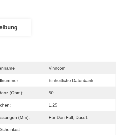
eibung
enname
Vinncom
llnummer
Einheitliche Datenbank
danz (Ohm):
50
chen:
1.25
ssungen (mm):
Für Den Fall, Dass1
Scheinlast