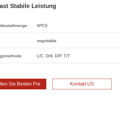
ast Stabile Leistung
tbestellmenge:
5PCS
negotiable
ngsmethode:
L/C, D/A, D/P, T/T
lten Sie Besten Preis
Kontakt US