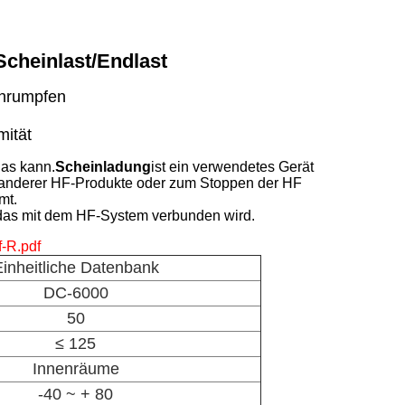
cheinlast/Endlast
chrumpfen
ität
 das kann.
Scheinladung
ist ein verwendetes Gerät
 anderer HF-Produkte oder zum Stoppen der HF
mt.
 das mit dem HF-System verbunden wird.
-R.pdf
inheitliche Datenbank
DC-6000
50
≤ 125
Innenräume
-40 ~ + 80