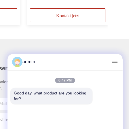
Kontakt jetzt
admin
ser Newsletter
6:47 PM
nieren Sie unseren Newsletter für Rabatte und
.
Good day, what product are you looking 
for?