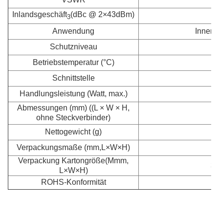
Inlandsgeschäft
(dBc @ 2×43dBm)
3
Anwendung
Innen-
Schutzniveau
Betriebstemperatur (°C)
Schnittstelle
Handlungsleistung (Watt, max.)
Abmessungen (mm) ((L × W × H,
ohne Steckverbinder)
Nettogewicht (g)
Verpackungsmaße (mm,L×W×H)
6
Verpackung Kartongröße
(Mmm,
35
L×W×H)
ROHS-Konformität
-