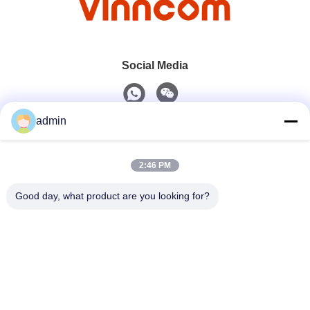
Social Media
admin
Schnellkontakt
2:46 PM
Telefon
0086-551-65396351
Good day, what product are you looking for?
E-Mail-Adresse
sales@vinncom.com
Adresse