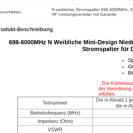
N weiblicher Stromspalter 698-6000MHz
, 
3
ervorheben:
HF-Leistungsverteiler mit Garantie
rodukt-Beschreibung
698-6000MHz N Weibliche Mini-Design Nied
Stromspalter für
Sp
G
B
Die Kommission
der Verordnung 
erfüllen.
Die in Absatz 1 g
Teilnummer
die in 
Betriebsfrequenz (MHz)
Impedanz (Ohm)
VSWR