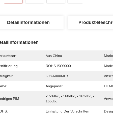
Detailinformationen
Produkt-Beschr
etailinformationen
rkunftsort
Aus China
Mark
rtifizierung
ROHS ISO9000
Mode
ufigkeit:
698-6000MHz
Ansch
arbe:
Angepasst
OEM
-153dbc, - 160dbc, - 163dbc, - 
iedriges PIM:
Anwe
165dbc
OHS:
Einhaltung Der Vorschriften
Desig