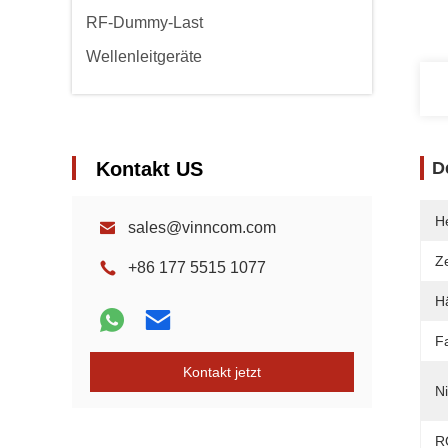
RF-Dummy-Last
Wellenleitgeräte
Kontakt US
D
He
sales@vinncom.com
Ze
+86 177 5515 1077
Hä
F
Kontakt jetzt
N
R