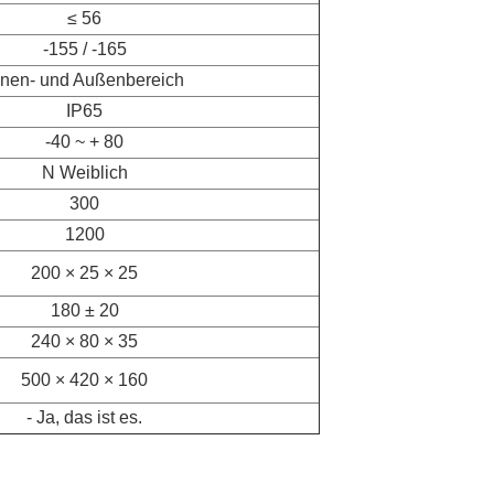
≤ 56
-155 / -165
nnen- und Außenbereich
IP65
-40 ~ + 80
N Weiblich
300
1200
200 × 25 × 25
180 ± 20
240 × 80 × 35
500 × 420 × 160
- Ja, das ist es.