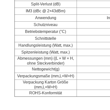
Split-Verlust (dB)
IM3 (dBc @ 2×43dBm)
Anwendung
I
Schutzniveau
Betriebstemperatur (°C)
Schnittstelle
Handlungsleistung (Watt, max.)
Spitzenleistung (Watt, max.)
Abmessungen (mm) ((L × W × H,
ohne Steckverbinder)
Nettogewicht
(g)
Verpackungsmaße (mm,L×W×H)
Verpackung Karton Größe
(mm,L×W×H)
ROHS-Konformität