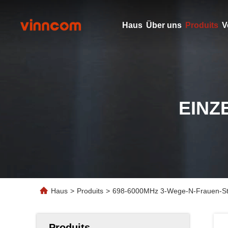
Haus
Über uns
Produits
V
EINZ
Haus
>
Produits
>
698-6000MHz 3-Wege-N-Frauen-Str
Produits