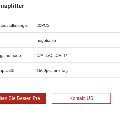
msplitter
tbestellmenge:
20PCS
negotiable
ngsmethode:
D/A, L/C, D/P, T/T
apazität:
1500pcs pro Tag
lten Sie Besten Preis
Kontakt US