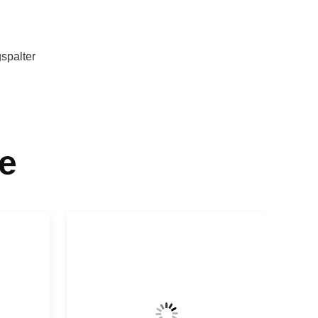
spalter
e