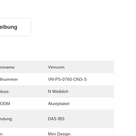
eibung
enname
Vinncom
llnummer
VN-PS-0760-ON3-S
luss:
N Weiblich
/ODM:
Akzeptabel
ndung:
DAS IBS
n:
Mini Design